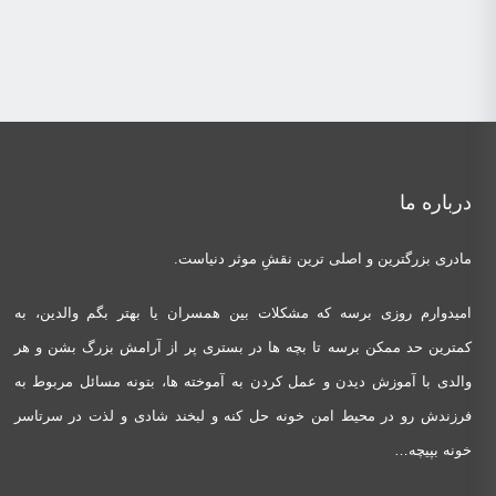
درباره ما
مادری بزرگترین و اصلی ترین نقشِ موثر دنیاست.
امیدوارم روزی برسه که مشکلات بین همسران یا بهتر بگم والدین، به
کمترین حد ممکن برسه تا بچه ها در بستری پر از آرامش بزرگ بشن و هر
والدی با آموزش دیدن و عمل کردن به آموخته ها، بتونه مسائل مربوط به
فرزندش رو در محیط امن خونه حل کنه و لبخند شادی و لذت در سرتاسر
خونه بپیچه…