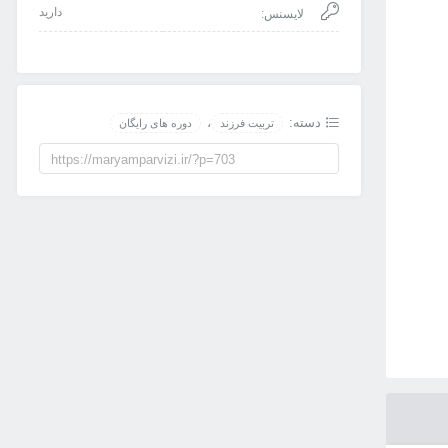
دارید
لایسنس:
دسته:
،
تربیت فرزند
دوره های رایگان
https://maryamparvizi.ir/?p=703